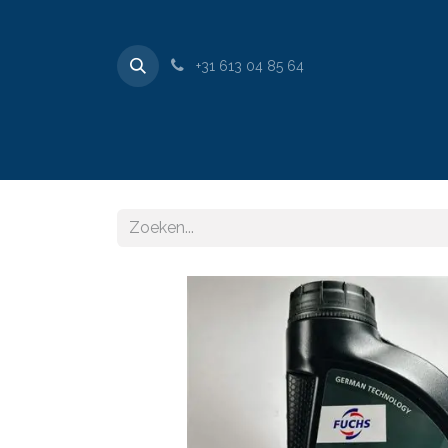
+31 613 04 85 64
​Home
Websho