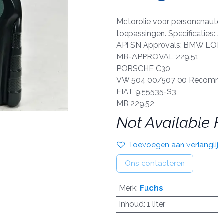
Motorolie voor personenauto
toepassingen. Specificaties
API SN Approvals: BMW L
MB-APPROVAL 229.51
PORSCHE C30
VW 504 00/507 00 Recomm
FIAT 9.55535-S3
MB 229.52
Not Available 
Toevoegen aan verlanglij
Ons contacteren
Merk
:
Fuchs
Inhoud
:
1 liter