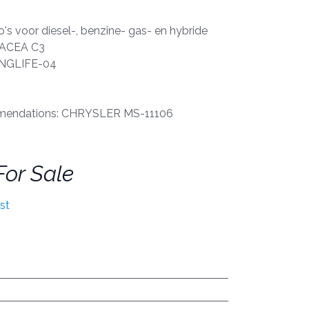
's voor diesel-, benzine- gas- en hybride
: ACEA C3
ONGLIFE-04
endations: CHRYSLER MS-11106
For Sale
st