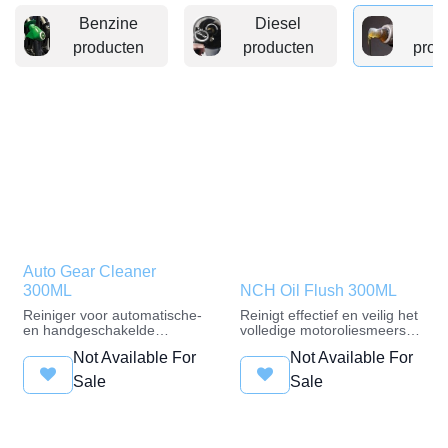
Benzine
Diesel
producten
producten
pr
Auto Gear Cleaner
300ML
NCH Oil Flush 300ML
Reiniger voor automatische-
Reinigt effectief en veilig het
en handgeschakelde
volledige motoroliesmeersyste
versnellingsbakken.
Verwijdert lakafzettingen,
Not Available For
Not Available For
Reinigt interne
black en white sludge.
componenten.
Reinigt intensief klepstoters
Sale
Sale
Verwijdert slib-, gom- en
en kettingspanners, zorgt
vernisafzettingen.
voor functieherstel.
Reinigt het kleppenhuis voor
Stabiliseert compressie-
een gelijkmatige acceleratie
einddruk.