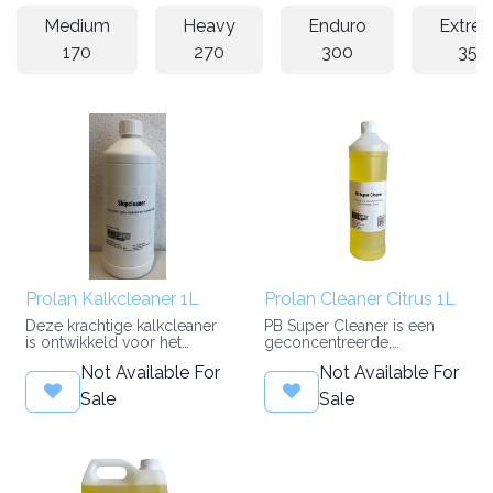
Medium
Heavy
Enduro
Extre
170
270
300
350
Prolan Kalkcleaner 1L
Prolan Cleaner Citrus 1L
Deze krachtige kalkcleaner
PB Super Cleaner is een
is ontwikkeld voor het
geconcentreerde,
effectief verwijderen van
biologisch afbreekbare
Not Available For
Not Available For
kalkaanslag, gele
reiniger voor professioneel
verkleuring, roestsporen en
en dagelijks gebruik.
Sale
Sale
vaaraanslag. Met een pH-
Ontwikkeld als aanvulling op
waarde van 1 pakt het
Prolan voor vervuiling die
product hardnekkige
lanolineproducten niet
vervuiling grondig aan,
volledig verwijderen.
zonder scherpe geur. De
samenstelling is gebaseerd