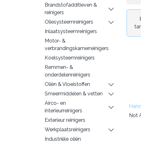
Brandstofadditieven &
reinigers
Oliesysteemreinigers
tan
Inlaatsysteemreinigers
Motor- &
verbrandingskamerreinigers
Koelsysteemreinigers
Remmen- &
onderdelenreinigers
Oliën & Vloeistoffen
Smeermiddelen & vetten
Airco- en
Hand
interieurreinigers
Not A
Exterieur reinigers
Werkplaatsreinigers
Industriële oliën