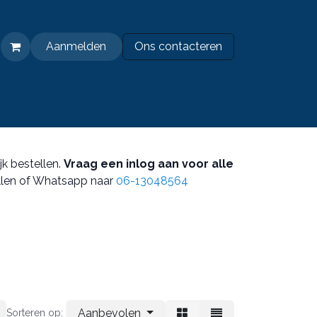
Aanmelden
Ons contacteren​
PEDJA Duurzaam
jk bestellen.
Vraag een inlog aan voor alle
len of Whatsapp naar
06-13048564
Aanbevolen
Sorteren op: