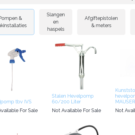
Slangen
Pompen &
Afgiftepistolen
en
kinstallaties
& meters
haspels
Kunststo
Stalen Hevelpomp
hevelpo
pomp tbv IVS
60/200 Liter
MAUSER 
vailable For Sale
Not Available For Sale
Not Avai