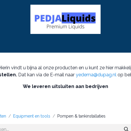
p
Producten
Sectoren
Nieuws
Product weetjes
in vindt u bijna al onze producten en u kunt ze hier makkeli
stellen.
Dat kan via de E-mail naar
yedema@dupag.nl
op bel
We leveren uitsluiten aan bedrijven
ten
Equipment en tools
Pompen & tankinstallaties